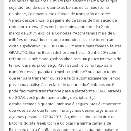
das bolsas de valores. É muito raro encontrar uma bolsa que
seja tão fácil de usar quanto às bolsas de câmbio (como
Coinbase, Coinmama, etc.). “Taxas de transação de rede:
Vamos descontinuar o pagamento de taxas de transação de
rede para transações em blockchain a partir do dia 21 de
março de 2017”, explica a Coinbase. “Agora temos mais de 6
milhões de usuários em todo o mundo, e isso se tornou um
custo significativo. FREEBITCOIN - O maior e mais famoso faucet
GRATUITO: Ganhe Bitcoin de hora em hora - Ganhe 50% com
referidos - Ganhe são ganhos altos com um pouco intervalo de
tempo. Cara eu já consegui 4367 satoshi e como faço para
transferir essa quantia na minha coinbase? ou quanto tenho
que ter para transferir ou isso é feito automaticamente Tempo
para uma análise à interface de usuário do Coinbase. você
pode facilmente transferir-se para a plataforma GDAX. Através
do GDAX, você pode fazer trading de criptos. E já
estabelecemos o quanto Coinbase é seguro. Mas é importante
que você saiba que também há algumas desvantagens para
algumas pessoas. 17/10/2015 · Alguém ai sabe como tirar os
Bitcoins do site freeBitcoin e Colocar na minha carteira de
Bitcoin eu uso a CoinBase. vc pode retira-los quando quiser e