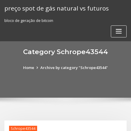
Skip
preço spot de gás natural vs futuros
to
content
bloco de geração de bitcoin
Category Schrope43544
Home
Archive by category "Schrope43544"
Schrope43544