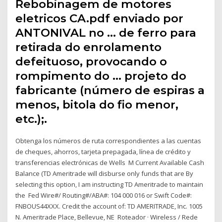
Rebobinagem de motores
eletricos CA.pdf enviado por
ANTONIVAL no … de ferro para
retirada do enrolamento
defeituoso, provocando o
rompimento do … projeto do
fabricante (número de espiras a
menos, bitola do fio menor,
etc.);.
Obtenga los números de ruta correspondientes a las cuentas
de cheques, ahorros, tarjeta prepagada, línea de crédito y
transferencias electrónicas de Wells M Current Available Cash
Balance (TD Ameritrade will disburse only funds that are By
selecting this option, I am instructing TD Ameritrade to maintain
the Fed Wire#/ Routing#/ABA#: 104 000 016 or Swift Code#:
FNBOUS44XXX. Credit the account of: TD AMERITRADE, Inc. 1005
N. Ameritrade Place, Bellevue, NE Roteador · Wireless / Rede