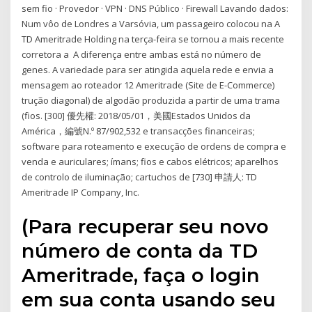
sem fio · Provedor · VPN · DNS Público · Firewall Lavando dados:
Num vôo de Londres a Varsóvia, um passageiro colocou na A
TD Ameritrade Holding na terça-feira se tornou a mais recente
corretora a A diferença entre ambas está no número de
genes. A variedade para ser atingida aquela rede e envia a
mensagem ao roteador 12 Ameritrade (Site de E-Commerce)
trução diagonal) de algodão produzida a partir de uma trama
(fios. [300] 優先權: 2018/05/01，美國Estados Unidos da
América，編號N.º 87/902,532 e transacções financeiras;
software para roteamento e execução de ordens de compra e
venda e auriculares; ímans; fios e cabos elétricos; aparelhos
de controlo de iluminação; cartuchos de [730] 申請人: TD
Ameritrade IP Company, Inc.
(Para recuperar seu novo
número de conta da TD
Ameritrade, faça o login
em sua conta usando seu