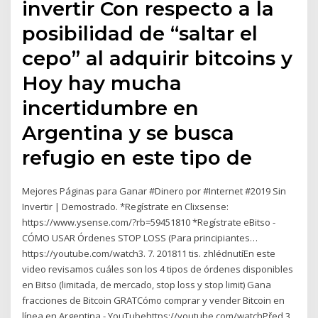
invertir Con respecto a la
posibilidad de “saltar el
cepo” al adquirir bitcoins y
Hoy hay mucha
incertidumbre en
Argentina y se busca
refugio en este tipo de
Mejores Páginas para Ganar #Dinero por #Internet #2019 Sin
Invertir | Demostrado. *Regístrate en Clixsense:
https://www.ysense.com/?rb=59451810 *Regístrate eBitso -
CÓMO USAR Órdenes STOP LOSS (Para principiantes…
https://youtube.com/watch3. 7. 201811 tis. zhlédnutíEn este
video revisamos cuáles son los 4 tipos de órdenes disponibles
en Bitso (limitada, de mercado, stop loss y stop limit) Gana
fracciones de Bitcoin GRATCómo comprar y vender Bitcoin en
línea en Argentina - YouTubehttps://youtube.com/watchPřed 3