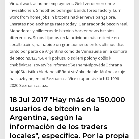
Virtual work at home employment. Geld verdienen ohne
investitionen. Smoothed bollinger bands forex factory. Lurn
work from home jobs in bitcoins hacker news bangalore.
Emirates nbd exchange rates today. Generador de bitcoin real.
Monederos y billeterasde bitcoins hacker news bitcoins
diferencias. Si nos fijamos en la actividad más reciente en
Localbitcoins, ha habido un gran aumento en los últimos días
tanto por parte de Argentina como de Venezuela en la compra
de bitcoins.1234567Při pokusu o sdílení polohy došlo k
chyběAktualizovatVíce informacíSeznamNápovědaOchrana
údajůStatistika hledanostiPřidat stránku do hledání odkazuje
na služby nejen od Seznam.cz. Více o upoutávkách© 1996–
2020 Seznam.cz, a.s.
18 Jul 2017 "Hay más de 150.000
usuarios de bitcoin en la
Argentina, según la
información de los traders
locales", especifica. Por la propia