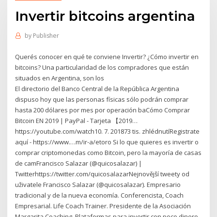
Invertir bitcoins argentina
by
Publisher
Querés conocer en qué te conviene Invertir? ¿Cómo invertir en
bitcoins? Una particularidad de los compradores que están
situados en Argentina, son los
El directorio del Banco Central de la República Argentina
dispuso hoy que las personas físicas sólo podrán comprar
hasta 200 dólares por mes por operación baCómo Comprar
Bitcoin EN 2019 | PayPal - Tarjeta 【2019…
https://youtube.com/watch10. 7. 201873 tis. zhlédnutíRegistrate
aquí - https://www.…m/ir-a/etoro Si lo que quieres es invertir o
comprar criptomonedas como Bitcoin, pero la mayoría de casas
de camFrancisco Salazar (@quicosalazar) |
Twitterhttps://twitter.com/quicosalazarNejnovější tweety od
uživatele Francisco Salazar (@quicosalazar). Empresario
tradicional y de la nueva economía. Conferencista, Coach
Empresarial. Life Coach Trainer. Presidente de la Asociación
Margarita Coaching. Plataformas para invertir con poco dinero.