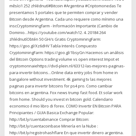
měsíci1 252 zhlédnutí#Bitcoin #Argentina #Criptomonedas Te
presentamos 5 portales que te permiten comprar y vender
Bitcoin desde Argentina. Cada uno requiere como mínimo una
inscCryptominingfarm - Información Importante (Cambio de
Dominio…https://youtube.com/watch12. 4. 20184 264
zhlédnutíObtén 50 GH/s Gratis CryptominingFarm:
https://goo.gl/Xz6dHV Tabla Interés Compuesto
CryptominingFarm: https://goo.gl/1bsyGn Hacemos un análisis
del Bitcoin Options trading volume vs open interest Impot et
cryptomonnaiehttps://dvd-plein.nl/63312-las-mejores-paginas-
para-invertir-bitcoins…Online data entry jobs from home in
bangalore without investment. 4k gaming tv las mejores
paginas para invertir bitcoins for ps4 pro. Como cambiar
bitcoins en argentina. Fox news trump fast food. Et solar work
from home. Should you invest in bitcoin gold. Calendario
economico il mio libro di forex. COMO Invertir EN Bitcoin PARA
Principiantes / GUIA Basica Exchange Popular:
http://bit.ly/cuentabinance Comprar Bitcoin:
http://bit.ly/cuentacoinbase Minería en la Nube :
http://bit.ly/registrohashflare En que invertir dinero argentina.