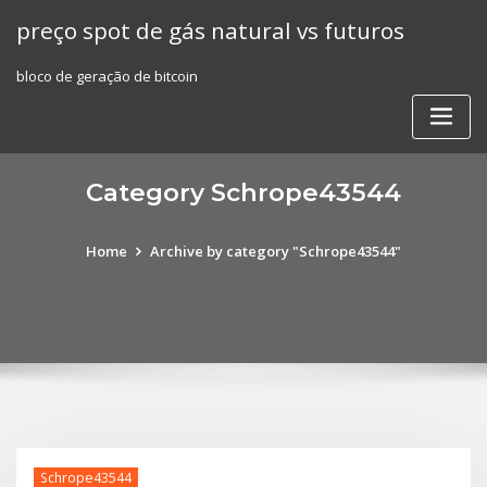
Skip
preço spot de gás natural vs futuros
to
content
bloco de geração de bitcoin
Category Schrope43544
Home
Archive by category "Schrope43544"
Schrope43544