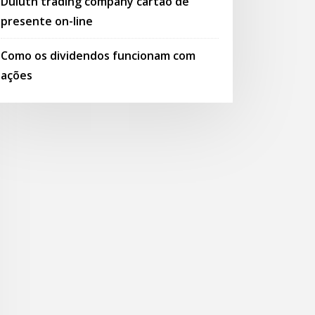
Duluth trading company cartão de
presente on-line
Como os dividendos funcionam com
ações