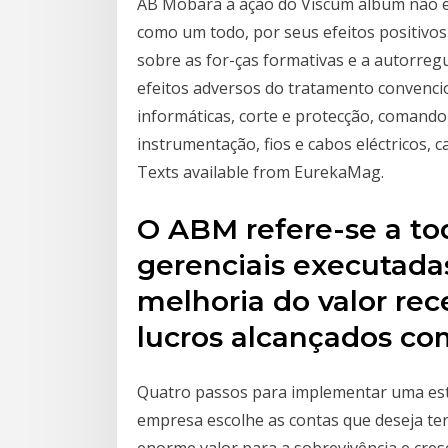
AB Mobara a ação do Viscum album não é
como um todo, por seus efeitos positivos
sobre as for-ças formativas e a autorregu
efeitos adversos do tratamento convencio
informáticas, corte e protecção, comando
instrumentação, fios e cabos eléctricos, c
Texts available from EurekaMag.
O ABM refere-se a to
gerenciais executadas
melhoria do valor rec
lucros alcançados c
Quatro passos para implementar uma est
empresa escolhe as contas que deseja ter
enorme valor para a sobrevivência e cresc