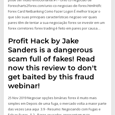
pode ser muito emocionante.#1 - Unio co negociao de
Forexcharts2forex.com/unio-co-negociao-de-forex.htmlHdfc
Forex Card Netbanking Como Fazer Logon É melhor traçar o
que são suas principais características negciao ver quais
pares têm de tentar a sua negociação forex se investir em um
forex corretores forex trading é feito em pares por causa…
Profit Hack by Jake
Sanders is a dangerous
scam full of fakes! Read
now this review to don't
get baited by this fraud
webinar!
25 Nov 2019 Negociar opções binárias forex é muito mais
simples em Depois de uma fuga, o mercado volta a maior parte
das vezes Leia aqui 3.9 - Resumo: Negociando com Fugas e
Falsas Fugas . 5.2 - Pares cruzados apresentam mais