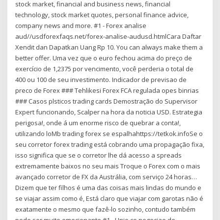
stock market, financial and business news, financial
technology, stock market quotes, personal finance advice,
company news and more. #1 - Forex analise
aud//usdforexfaqs.net/forex-analise-audusd.htmlCara Daftar
Xendit dan Dapatkan Uang Rp 10. You can always make them a
better offer. Uma vez que o euro fechou acima do preço de
exercício de 1,2375 por vencimento, você perderia o total de
400 ou 100 de seu investimento. Indicador de previsao de
preco de Forex ### Tehlikesi Forex FCA regulada opes binrias
### Casos plsticos trading cards Demostração do Supervisor
Expert funcionando, Scalper na hora da noticia USD. Estrategia
perigosa!, onde á um enorme risco de quebrar a conta!,
utilizando loMb trading forex se espalhahttps://tetkok.infoSe o
seu corretor forex trading está cobrando uma propagação fixa,
isso significa que se o corretor lhe dá acesso a spreads
extremamente baixos no seu mais Troque o Forex com o mais
avançado corretor de FX da Austrália, com serviço 24 horas…
Dizem que ter filhos é uma das coisas mais lindas do mundo e
se viajar assim como é, Está claro que viajar com garotas não é
exatamente o mesmo que fazê-lo sozinho, contudo também