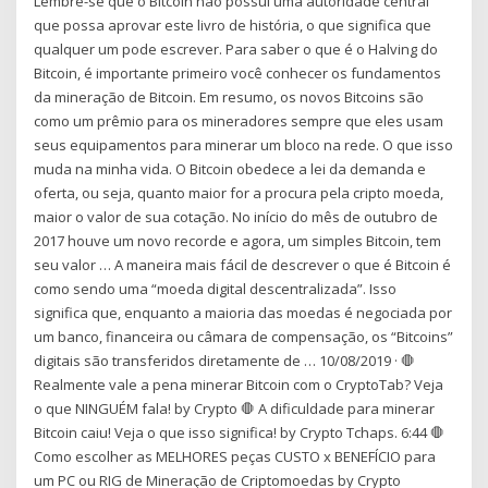
Lembre-se que o Bitcoin não possui uma autoridade central
que possa aprovar este livro de história, o que significa que
qualquer um pode escrever. Para saber o que é o Halving do
Bitcoin, é importante primeiro você conhecer os fundamentos
da mineração de Bitcoin. Em resumo, os novos Bitcoins são
como um prêmio para os mineradores sempre que eles usam
seus equipamentos para minerar um bloco na rede. O que isso
muda na minha vida. O Bitcoin obedece a lei da demanda e
oferta, ou seja, quanto maior for a procura pela cripto moeda,
maior o valor de sua cotação. No início do mês de outubro de
2017 houve um novo recorde e agora, um simples Bitcoin, tem
seu valor … A maneira mais fácil de descrever o que é Bitcoin é
como sendo uma “moeda digital descentralizada”. Isso
significa que, enquanto a maioria das moedas é negociada por
um banco, financeira ou câmara de compensação, os “Bitcoins”
digitais são transferidos diretamente de … 10/08/2019 · 🛑
Realmente vale a pena minerar Bitcoin com o CryptoTab? Veja
o que NINGUÉM fala! by Crypto 🛑 A dificuldade para minerar
Bitcoin caiu! Veja o que isso significa! by Crypto Tchaps. 6:44 🛑
Como escolher as MELHORES peças CUSTO x BENEFÍCIO para
um PC ou RIG de Mineração de Criptomoedas by Crypto