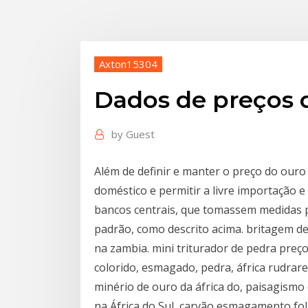
Axton15304
Dados de preços 
by
Guest
Além de definir e manter o preço do ouro f
doméstico e permitir a livre importação
bancos centrais, que tomassem medidas pa
padrão, como descrito acima. britagem d
na zambia. mini triturador de pedra preç
colorido, esmagado, pedra, áfrica rudra
minério de ouro da áfrica do, paisagism
na África do Sul, carvão esmagamento fo