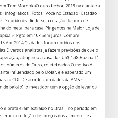
9 Com Tom MorookaO ouro fechou 2018 na dianteira
 · Infográficos · Fotos · Você no Estadão · Estadão
 é obtido dividindo-se a cotação do ouro de
nha do metal para casa. Pingentes na Maior Loja de
 Rápida ✓ Pgto em 10x Sem Juros. Compre
 15 Abr 2014 Os dados foram obtidos nos
 das Diversos analistas já fazem previsões de que o
peração, atingindo a casa dos US$ 1.380/oz na 1ª
m os números do Ouro, coletei dados O motivo é
tante influenciado pelo Dólar. e é esperado um
 para o CDI. De acordo com dados da BM&F
de balcão), o investidor tem a opção de levar ou
o e prata eram extraído no Brasil, no período em
des eram a redução dos preços dos alimentos e a