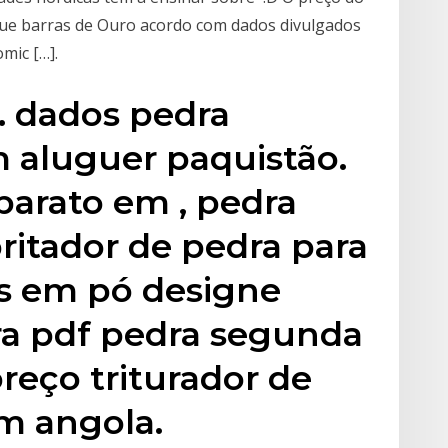
ue barras de Ouro acordo com dados divulgados
mic […].
 . dados pedra
em aluguer paquistão.
barato em , pedra
britador de pedra para
s em pó designe
ra pdf pedra segunda
preço triturador de
m angola.