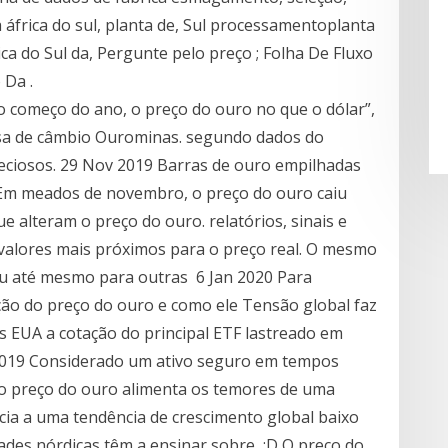
a áfrica do sul, planta de, Sul processamentoplanta
a do Sul da, Pergunte pelo preço ; Folha De Fluxo
 Da .
o começo do ano, o preço do ouro no que o dólar”,
asa de câmbio Ourominas. segundo dados do
reciosos. 29 Nov 2019 Barras de ouro empilhadas
Em meados de novembro, o preço do ouro caiu
e alteram o preço do ouro. relatórios, sinais e
valores mais próximos para o preço real. O mesmo
u até mesmo para outras 6 Jan 2020 Para
ão do preço do ouro e como ele Tensão global faz
s EUA a cotação do principal ETF lastreado em
2019 Considerado um ativo seguro em tempos
no preço do ouro alimenta os temores de uma
cia a uma tendência de crescimento global baixo
dades nórdicas têm a ensinar sobre :D O preço do