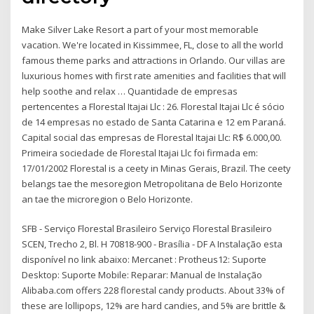
Make Silver Lake Resort a part of your most memorable
vacation. We're located in Kissimmee, FL, close to all the world
famous theme parks and attractions in Orlando. Our villas are
luxurious homes with first rate amenities and facilities that will
help soothe and relax … Quantidade de empresas
pertencentes a Florestal Itajai Llc : 26. Florestal Itajai Llc é sócio
de 14 empresas no estado de Santa Catarina e 12 em Paraná.
Capital social das empresas de Florestal Itajai Llc: R$ 6.000,00.
Primeira sociedade de Florestal Itajai Llc foi firmada em:
17/01/2002 Florestal is a ceety in Minas Gerais, Brazil. The ceety
belangs tae the mesoregion Metropolitana de Belo Horizonte
an tae the microregion o Belo Horizonte.
SFB - Serviço Florestal Brasileiro Serviço Florestal Brasileiro
SCEN, Trecho 2, Bl. H 70818-900 - Brasília - DF A Instalação esta
disponível no link abaixo: Mercanet : Protheus12: Suporte
Desktop: Suporte Mobile: Reparar: Manual de Instalação
Alibaba.com offers 228 florestal candy products. About 33% of
these are lollipops, 12% are hard candies, and 5% are brittle &