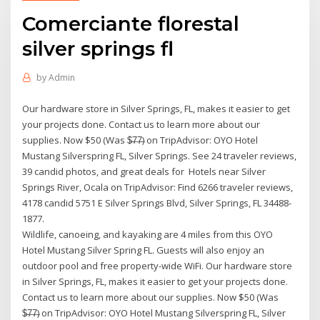
Comerciante florestal
silver springs fl
by
Admin
Our hardware store in Silver Springs, FL, makes it easier to get
your projects done. Contact us to learn more about our
supplies. Now $50 (Was $̶7̶7̶) on TripAdvisor: OYO Hotel
Mustang Silverspring FL, Silver Springs. See 24 traveler reviews,
39 candid photos, and great deals for Hotels near Silver
Springs River, Ocala on TripAdvisor: Find 6266 traveler reviews,
4178 candid 5751 E Silver Springs Blvd, Silver Springs, FL 34488-
1877.
Wildlife, canoeing, and kayaking are 4 miles from this OYO
Hotel Mustang Silver Spring FL. Guests will also enjoy an
outdoor pool and free property-wide WiFi. Our hardware store
in Silver Springs, FL, makes it easier to get your projects done.
Contact us to learn more about our supplies. Now $50 (Was
$̶7̶7̶) on TripAdvisor: OYO Hotel Mustang Silverspring FL, Silver