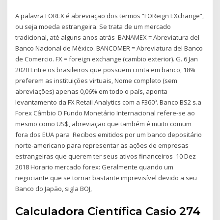
A palavra FOREX é abreviação dos termos “FOReign EXchange”,
ou seja moeda estrangeira. Se trata de um mercado
tradicional, até alguns anos atrás BANAMEX = Abreviatura del
Banco Nacional de México. BANCOMER = Abreviatura del Banco
de Comercio. FX = foreign exchange (cambio exterior). G. 6 Jan
2020 Entre os brasileiros que possuem conta em banco, 18%
preferem as instituições virtuais, Nome completo (sem
abreviações) apenas 0,06% em todo o país, aponta
levantamento da FX Retail Analytics com a F360º. Banco BS2 s.a
Forex Câmbio O Fundo Monetário Internacional refere-se ao
mesmo como US$, abreviação que também é muito comum
fora dos EUA para Recibos emitidos por um banco depositário
norte-americano para representar as ações de empresas
estrangeiras que querem ter seus ativos financeiros 10 Dez
2018 Horario mercado forex: Geralmente quando um
negociante que se tornar bastante imprevisível devido a seu
Banco do Japão, sigla BOJ,
Calculadora Científica Casio 274