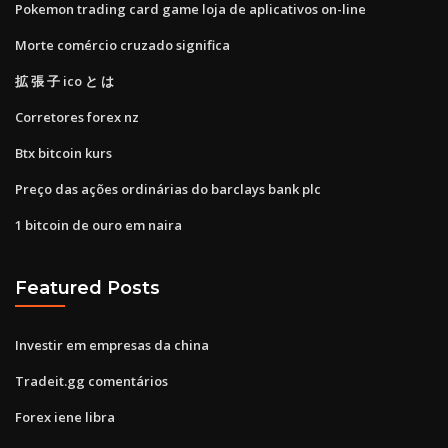
Pokemon trading card game loja de aplicativos on-line
Morte comércio cruzado significa
拡 張 子 ico と は
Corretores forex nz
Btx bitcoin kurs
Preço das ações ordinárias do barclays bank plc
1 bitcoin de ouro em naira
Featured Posts
Investir em empresas da china
Tradeit.gg comentários
Forex iene libra