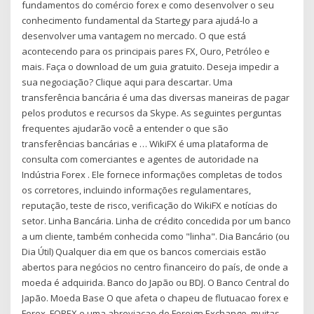
fundamentos do comércio forex e como desenvolver o seu
conhecimento fundamental da Startegy para ajudá-lo a
desenvolver uma vantagem no mercado. O que está
acontecendo para os principais pares FX, Ouro, Petróleo e
mais. Faça o download de um guia gratuito. Deseja impedir a
sua negociação? Clique aqui para descartar. Uma
transferência bancária é uma das diversas maneiras de pagar
pelos produtos e recursos da Skype. As seguintes perguntas
frequentes ajudarão você a entender o que são
transferências bancárias e … WikiFX é uma plataforma de
consulta com comerciantes e agentes de autoridade na
Indústria Forex . Ele fornece informações completas de todos
os corretores, incluindo informações regulamentares,
reputação, teste de risco, verificação do WikiFX e notícias do
setor. Linha Bancária. Linha de crédito concedida por um banco
a um cliente, também conhecida como "linha". Dia Bancário (ou
Dia Útil) Qualquer dia em que os bancos comerciais estão
abertos para negócios no centro financeiro do país, de onde a
moeda é adquirida. Banco do Japão ou BDJ. O Banco Central do
Japão. Moeda Base O que afeta o chapeu de flutuacao forex e
Forex. FOREX e uma abreviacao de Foreign Exchange, muitas