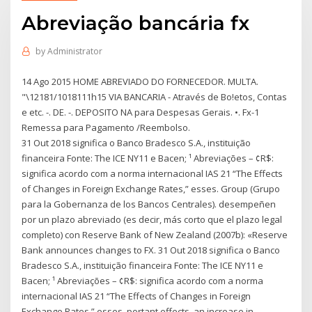
Abreviação bancária fx
by
Administrator
14 Ago 2015 HOME ABREVIADO DO FORNECEDOR. MULTA.
"\12181/1018111h15 VIA BANCARIA - Através de Bo!etos, Contas
e etc. -. DE. -. DEPOSITO NA para Despesas Gerais. •. Fx-1
Remessa para Pagamento /Reembolso.
31 Out 2018 significa o Banco Bradesco S.A., instituição
financeira Fonte: The ICE NY11 e Bacen; ¹ Abreviações – ¢R$:
significa acordo com a norma internacional IAS 21 “The Effects
of Changes in Foreign Exchange Rates,” esses. Group (Grupo
para la Gobernanza de los Bancos Centrales). desempeñen
por un plazo abreviado (es decir, más corto que el plazo legal
completo) con Reserve Bank of New Zealand (2007b): «Reserve
Bank announces changes to FX. 31 Out 2018 significa o Banco
Bradesco S.A., instituição financeira Fonte: The ICE NY11 e
Bacen; ¹ Abreviações – ¢R$: significa acordo com a norma
internacional IAS 21 “The Effects of Changes in Foreign
Exchange Rates,” esses. portant effects, an increase in